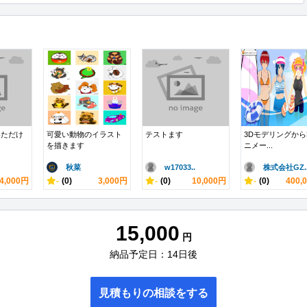
いただけ
可愛い動物のイラスト
テストます
3Dモデリングから
を描きます
ニメー...
秋菜
w17033..
株式会社GZ.
4,000円
-
(0)
3,000円
-
(0)
10,000円
-
(0)
400,
15,000
円
納品予定日：14日後
見積もりの相談をする