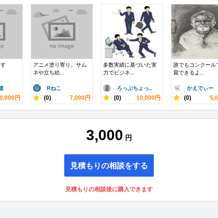
ます
アニメ塗り寄り。サム
多数実績に基づいた実
誰でもコンクール
ネや立ち絵...
力でビジネ...
賞できるよ...
穂
Rねこ
ろっぷちょっ..
かえでぃー
0,000円
-
(0)
7,000円
-
(0)
10,000円
-
(0)
5,
3,000
円
見積もりの相談をする
見積もりの相談後に購入できます