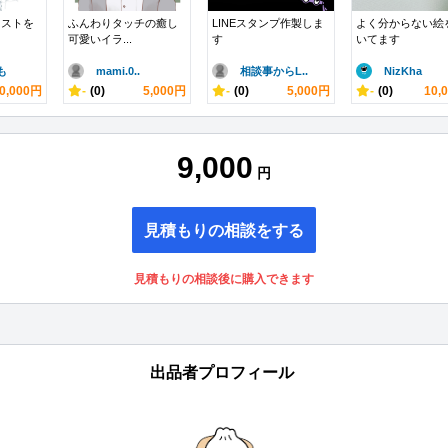
ラストを
ふんわりタッチの癒し
LINEスタンプ作製しま
よく分からない絵
可愛いイラ...
す
いてます
も
mami.0..
相談事からL..
NizKha
0,000円
-
(0)
5,000円
-
(0)
5,000円
-
(0)
10,
9,000
円
見積もりの相談をする
見積もりの相談後に購入できます
出品者プロフィール