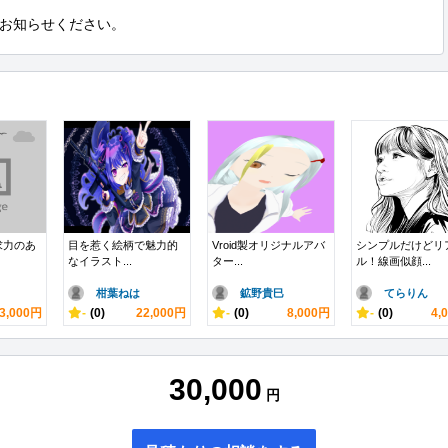
お知らせください。
求力のあ
目を惹く絵柄で魅力的
Vroid製オリジナルアバ
シンプルだけどリ
なイラスト...
ター...
ル！線画似顔...
柑葉ねは
鉱野貴巳
てらりん
3,000円
-
(0)
22,000円
-
(0)
8,000円
-
(0)
4,
30,000
円