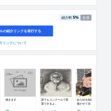
5%
紹介料
全員
ルの紹介リンクを発行する
介リンクについて
描きます
誰でもコンクールで受
あらゆる似顔絵などを
賞できるよ...
描かせて頂...