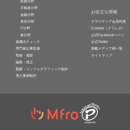
医療分野
不動産分野
お役立ち情報
金融分野
美容分野
クラウディア会員特典
IT分野
Crarepo（クラレポ）
食分野
公式Facebookページ
薬機法チェック
公式Twitter
専門家記事監修
掲載メディア様一覧
取材・撮影
サイトマップ
編集・校正
図解・インフォグラフィック制作
導入事例制作