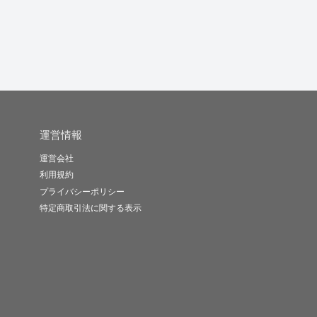
音羽
おおあお
PILARQ..
-
(0)
1,000円
-
(0)
1,000円
-
(0)
8,000円
運営情報
運営会社
利用規約
プライバシーポリシー
特定商取引法に関する表示