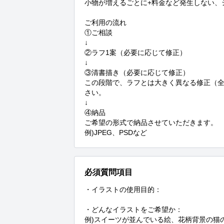
小物が増えるごとに+料金など発生しない、
ご利用の流れ

①ご相談

↓

②ラフ1案（必要に応じて修正）

↓

③清書描き（必要に応じて修正）

この段階で、ラフとは大きく異なる修正（
さい。

↓

④納品

ご希望の形式で納品させていただきます。

例)JPEG、PSDなど
必須質問項目
・イラストの使用目的：

・どんなイラストをご希望か：

例)スイーツが並んでいる絵、花柄背景の猫