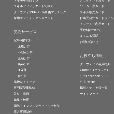
スキルを出品する
クライアント用ガイド
スキルアフィリエイトで稼ぐ
ワーカー用ガイド
クラウディアPRO（高単価マッチング）
スキル販売ガイド
採用オンラインアシスタント
仕事受発注ガイドライン
チャットご利用ガイド
手数料について
受託サービス
よくある質問
記事制作代行
お問い合わせ
医療分野
不動産分野
お役立ち情報
金融分野
美容分野
クラウディア会員特典
IT分野
Crarepo（クラレポ）
食分野
公式Facebookページ
薬機法チェック
公式Twitter
専門家記事監修
掲載メディア様一覧
取材・撮影
サイトマップ
編集・校正
図解・インフォグラフィック制作
導入事例制作