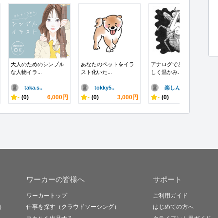
大人のためのシンプル
あなたのペットをイラ
アナログでどこか懐か
な人物イラ...
スト化いた...
しく温かみ...
taka.s..
tokky5..
楽しんでいこ..
-
(0)
6,000円
-
(0)
3,000円
-
(0)
10,000円
ワーカーの皆様へ
サポート
ワーカートップ
ご利用ガイド
）
仕事を探す（クラウドソーシング）
はじめての方へ