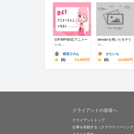
GIF/MP4対応アニメー
blenderを用いたモデリ
ショ...
ン...
桜花りのん
かたいち
-
(0)
13,000円
-
(0)
10,000円
クライアントの皆様へ
クライアントトップ
仕事を依頼する（クラウドソーシング