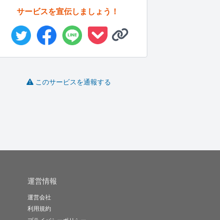
サービスを宣伝しましょう！
親しみある”優しい塗
昔ながらのドット絵書
よく分からない絵を描
り”の動物...
きます
いてます
ラ
このサービスを通報する
かなむらしょ..
ポテトサラダ
NizKha
-
(0)
20,000円
-
(0)
9,999,999円
-
(0)
10,000円
運営情報
運営会社
利用規約