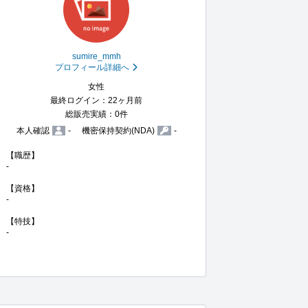
sumire_mmh
プロフィール詳細へ
女性
最終ログイン：22ヶ月前
総販売実績：0件
本人確認
-
機密保持契約(NDA)
-
【職歴】

-

【資格】

-

【特技】

-