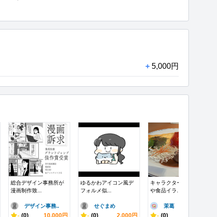
+
5,000円
総合デザイン事務所が
ゆるかわアイコン風デ
キャラクターイラスト
漫画制作致...
フォルメ似...
や食品イラ...
デザイン事務..
せぐまめ
茉葛
-
(0)
10,000円
-
(0)
2,000円
-
(0)
10,000円