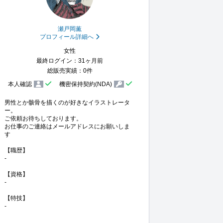
瀬戸岡薫
プロフィール詳細へ
女性
最終ログイン：31ヶ月前
総販売実績：0件
本人確認
機密保持契約(NDA)
男性とか骸骨を描くのが好きなイラストレータ
ー。

ご依頼お待ちしております。

お仕事のご連絡はメールアドレスにお願いしま
す

【職歴】

-

【資格】

-

【特技】

-