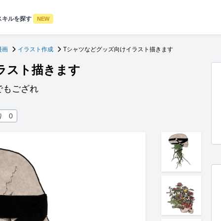
スキルを探す
NEW
漫画
イラスト作成
Tシャツなどグッズ向けイラスト描きます
ラスト描きます
でもござれ
り
0