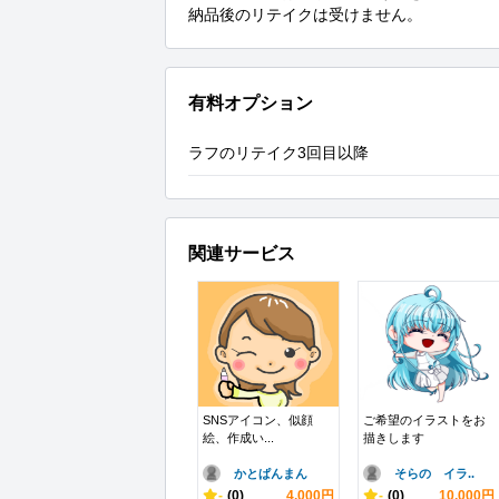
納品後のリテイクは受けません。
有料オプション
ラフのリテイク3回目以降
関連サービス
SNSアイコン、似顔
ご希望のイラストをお
絵、作成い...
描きします
かとぱんまん
そらの イラ..
-
(0)
4,000円
-
(0)
10,000円