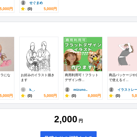
せぐまめ
5,000円
-
(0)
5,000円
ャラにな
お好みのイラスト描き
商用利用可！フラット
商品パッケージや
ます
デザイン作...
で使えるイ...
k._.
mizuno..
イラストレー.
5,000円
-
(0)
5,000円
-
(0)
8,000円
-
(0)
5,
2,000
円