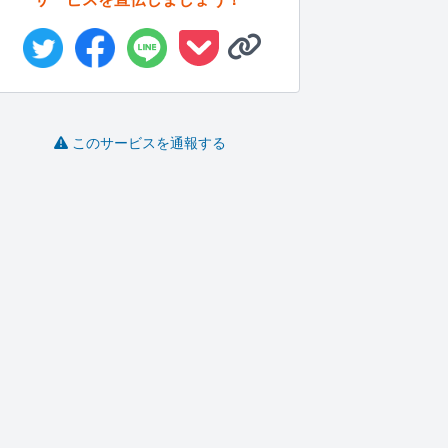
このサービスを通報する
ミニキャラ作ります
キャラクターイラス
オリジナル@3頭身デフ
ト・アイコン...
ォルメイ...