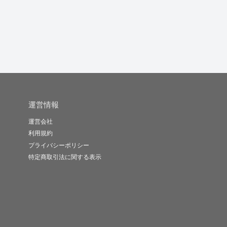
樹木
たてしま
桜花りのん
-
(0)
4,000円
-
(0)
21,000円
-
(0)
12,000円
運営情報
運営会社
利用規約
プライバシーポリシー
特定商取引法に関する表示