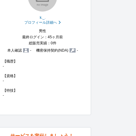
k._.
プロフィール詳細へ
男性
最終ログイン：45ヶ月前
総販売実績：0件
本人確認
-
機密保持契約(NDA)
-
【職歴】

-

【資格】

-

【特技】

-
サービスを宣伝しましょう！