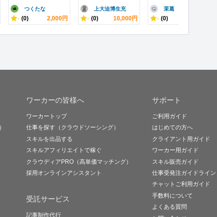
つくたな
上大迫博生充
茉葛
-
(0)
2,000円
-
(0)
10,000円
-
(0)
10,000円
ワーカーの皆様へ
サポート
ワーカートップ
ご利用ガイド
）
仕事を探す（クラウドソーシング）
はじめての方へ
スキルを出品する
クライアント用ガイド
スキルアフィリエイトで稼ぐ
ワーカー用ガイド
クラウディアPRO（高単価マッチング）
スキル販売ガイド
採用オンラインアシスタント
仕事受発注ガイドライン
チャットご利用ガイド
手数料について
受託サービス
よくある質問
記事制作代行