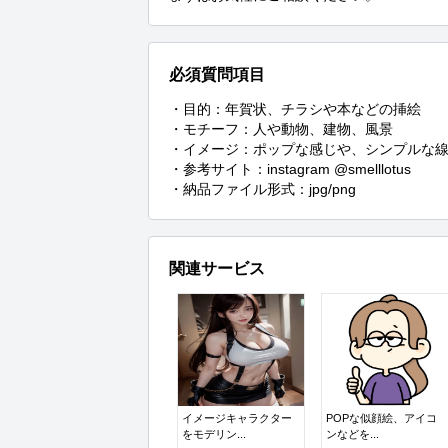
必須質問項目
・目的：年賀状、チラシや本などの挿絵

・モチーフ：人や動物、建物、風景

・イメージ：ポップな感じや、シンプルな線
・参考サイト：instagram @smelllotus

・納品ファイル形式：jpg/png
関連サービス
イメージキャラクター
POPな似顔絵、アイコ
をモデリン...
ンなどを...