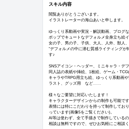
スキル内容
閲覧ありがとうございます。

イラストレーターの海山あいと申します。

ゆっくり系動画や実況・解説動画、ブログな
ポップでキュートなデフォルメ全身立ち絵イ
女の子、男の子、子供、大人、人外、獣人、
”デフォルメの中に潜む質感ライティングが
す♪

SNSアイコン・ヘッダー、ミニキャラ・デ
同人誌の表紙や挿絵、1枚絵、ゲーム・TCG
キャラやTRPG用立ち絵、ゆっくり系動画や実
ラスト、グッズ用　など……

様々なご要望に対応いたします！

キャラクターデザインからの制作も可能です
表情には特にこだわりを持って制作してお
っています(画像5をご覧ください)。

AI等は使わず、全て手描きで制作しているの
相談は無料ですので、ぜひお気軽にご相談くだ