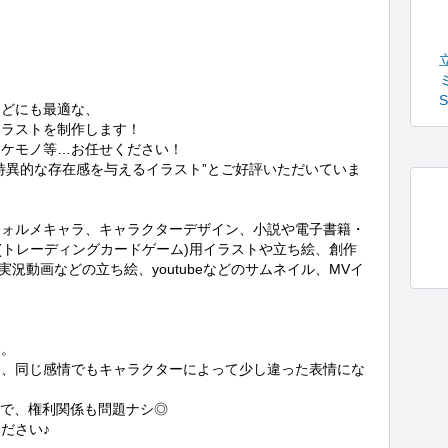
どにも最適な、

ラストを制作します！

ケモノ等…お任せください！

特異的な存在感を与えるイラスト”とご好評いただいていま
フォルメキャラ、キャラクターデザイン、小説や電子書籍・
(トレーディングカードゲーム)用イラストや立ち絵、創作
況動画などの立ち絵、youtubeなどのサムネイル、MVイ
。

り、同じ感情でもキャラクターによって少し違った表情にな
で、権利関係も問題ナシ◎

さい♪
