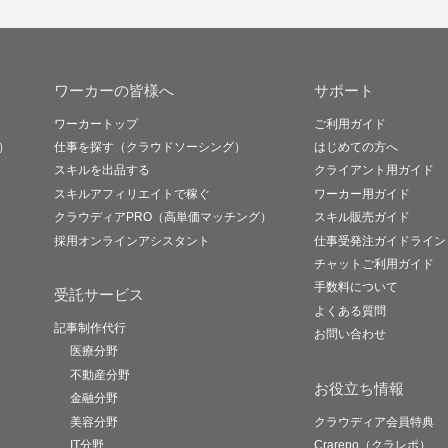
ワーカーの皆様へ
サポート
ワーカートップ
ご利用ガイド
）
仕事を探す（クラウドソーシング）
はじめての方へ
スキルを出品する
クライアント用ガイド
スキルアフィリエイトで稼ぐ
ワーカー用ガイド
クラウディアPRO（高単価マッチング）
スキル販売ガイド
採用オンラインアシスタント
仕事受発注ガイドライン
チャットご利用ガイド
手数料について
受託サービス
よくある質問
記事制作代行
お問い合わせ
医療分野
不動産分野
お役立ち情報
金融分野
美容分野
クラウディア会員特典
IT分野
Crarepo（クラレポ）