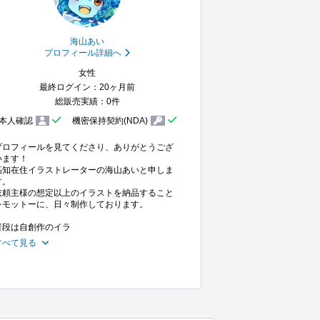
海山あい
プロフィール詳細へ
女性
最終ログイン：20ヶ月前
総販売実績：0件
本人確認
機密保持契約(NDA)
プロフィールを見てくださり、ありがとうござ
います！

高知在住イラストレーターの海山あいと申しま
。

依頼主様の想定以上のイラストを納品すること
をモットーに、日々制作しております。

普段は自創作のイラ
すべて見る