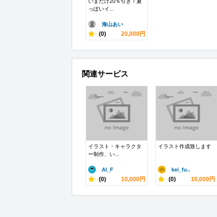
いまだけ20％引き！夏
っぽいイ...
海山あい
-
(0)
20,000円
関連サービス
イラスト・キャラクタ
イラスト作成致します
ー制作、い...
AI_F
kei_fu..
-
(0)
10,000円
-
(0)
10,000円