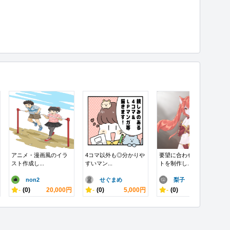
アニメ・漫画風のイラ
4コマ以外も◎分かりや
要望に合わせたイラス
スト作成し...
すいマン...
トを制作し...
non2
せぐまめ
梨子
-
(0)
20,000円
-
(0)
5,000円
-
(0)
500円