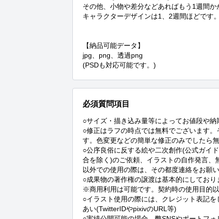
その他、小物や差分などあればもう1週間か
キャラクターデザインは1、2週間ほどです。
【納品可能データ】

jpg、png、透過png

(PSDも対応可能です。)
必須質問項目
○サイズ・描き込み量等によってお値段や納
○修正はラフの時点では無料でございます。
す。色変更などの簡単な修正のみでしたら無
○公序良俗に反する絵や二次創作(公式ガイ
合を除く)のご依頼、イラストの自作発言、
以外での使用の際は、その都度連絡をお願い
○成果物の著作権の譲渡は基本的にしており
※商用利用は可能です。契約時の使用目的以
○イラスト使用の際には、クレジット表記をし
あい(TwitterIDやpixivのURL等)

○実績公開可能の場合、弊SNSやポートフォ