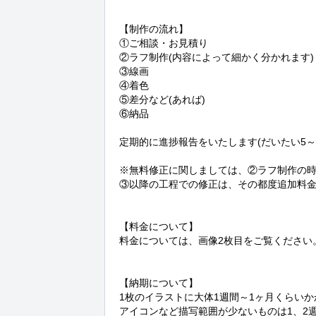
【制作の流れ】

①ご相談・お見積り

②ラフ制作(内容によって細かく分かれます)

③線画

④着色

⑤差分など(あれば)

⑥納品

定期的に進捗報告をいたします(だいたい5～7
※無料修正に関しましては、②ラフ制作の時
③以降の工程での修正は、その都度追加料金
【料金について】

料金については、画像2枚目をご覧ください。
【納期について】

1枚のイラストに大体1週間～1ヶ月くらいか
アイコンなど描写範囲が少ないものは1、2週