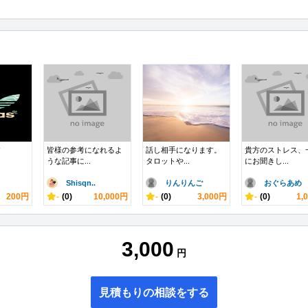
す
皆様の参考になれるよ
話し相手になります。
貴方のストレス、
うな記事に...
タロットや...
にお聞きし...
Shisqn..
りんりんご
おぐらあめ
200円
-
(0)
10,000円
-
(0)
3,000円
-
(0)
1,
3,000
円
見積もりの相談をする