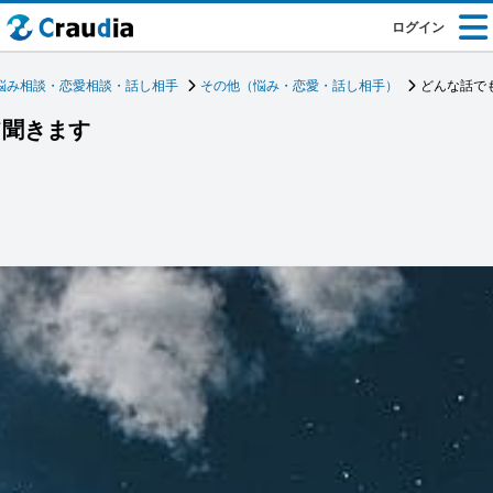
ログイン
悩み相談・恋愛相談・話し相手
その他（悩み・恋愛・話し相手）
どんな話で
て聞きます