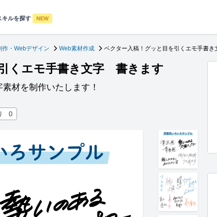
スキルを探す
NEW
制作・Webデザイン
Web素材作成
ベクター入稿！グッと目を引くエモ手書き
引くエモ手書き文字 書きます
字素材を制作いたします！
り
0