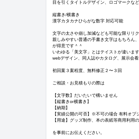
目を引くタイトルデザイン、ロゴマークなど
縦書き/横書き 

漢字カタカナひらがな数字 対応可能

文字の太さや崩し加減なども可能な限りリク
親しみやすい普通の手書き文字はもちろん
が得意です＾＾

いわゆる「美文字」とはテイストが違います
webデザイン、同人誌やカタログ、展示会看
初回案３案程度、無料修正２〜３回

ご相談・お見積もりの際は

【文字数】だいたいで構いません

【縦書きor横書き】

【納期】

【実績公開の可否】※不可の場合 有料オプシ
【用途】グッズ制作、本の表紙等商用利用の
を事前にお伝えください。