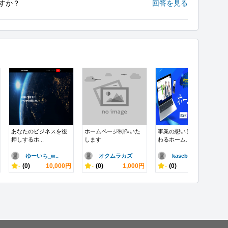
すか？
回答を見る
あなたのビジネスを後
ホームページ制作いた
事業の想いと強みが伝
押しするホ...
します
わるホーム...
ゆーいち_w..
オクムラカズ
kasebo
-
(0)
10,000円
-
(0)
1,000円
-
(0)
20,000円