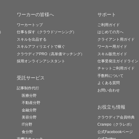
ワーカーの皆様へ
サポート
ワーカートップ
ご利用ガイド
）
仕事を探す（クラウドソーシング）
はじめての方へ
スキルを出品する
クライアント用ガイド
スキルアフィリエイトで稼ぐ
ワーカー用ガイド
クラウディアPRO（高単価マッチング）
スキル販売ガイド
採用オンラインアシスタント
仕事受発注ガイドライン
チャットご利用ガイド
手数料について
受託サービス
よくある質問
記事制作代行
お問い合わせ
医療分野
不動産分野
お役立ち情報
金融分野
美容分野
クラウディア会員特典
IT分野
Crarepo（クラレポ）
食分野
公式Facebookページ