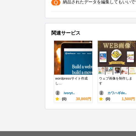
Q
納品されたデータを編集してもいいで
関連サービス
wordpressサイト作成
ウェブ画像を制作しま
し...
す
ivoryt..
カワハギde..
-
(0)
30,000円
-
(0)
1,500円