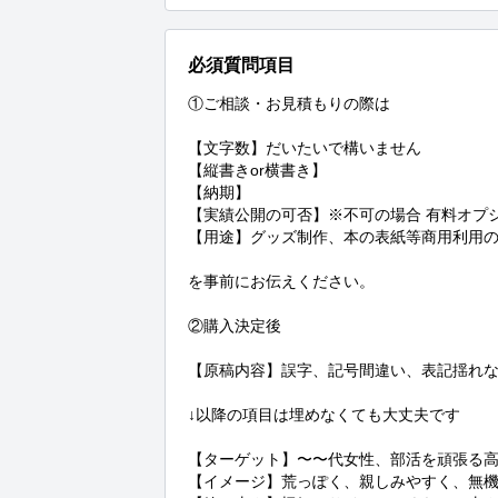
必須質問項目
①ご相談・お見積もりの際は

【文字数】だいたいで構いません

【縦書きor横書き】

【納期】

【実績公開の可否】※不可の場合 有料オプシ
【用途】グッズ制作、本の表紙等商用利用の
を事前にお伝えください。

②購入決定後

【原稿内容】誤字、記号間違い、表記揺れな
↓以降の項目は埋めなくても大丈夫です

【ターゲット】〜〜代女性、部活を頑張る高校
【イメージ】荒っぽく、親しみやすく、無機