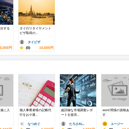
提出する
タイのリタイヤメント
ビザ取得の...
タイビザ
0,000円
-
(0)
10,000円
迅速に入
個人事業者様の記帳代
超詳細な市場調査レポ
word 関係の資格
行をお小遣...
ートを提供...
す
なつめぐ
たろ@AI,..
ユージー