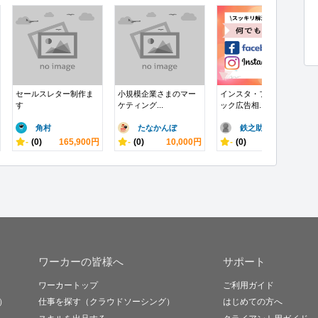
セールスレター制作ま
小規模企業さまのマー
インスタ・フェイスブ
す
ケティング...
ック広告相...
角村
たなかんぼ
鉄之助企画 ..
-
(0)
165,900円
-
(0)
10,000円
-
(0)
13,000円
ワーカーの皆様へ
サポート
ワーカートップ
ご利用ガイド
）
仕事を探す（クラウドソーシング）
はじめての方へ