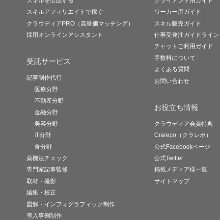
スキルを出品する
クライアント用ガイド
スキルアフィリエイトで稼ぐ
ワーカー用ガイド
クラウディアPRO（高単価マッチング）
スキル販売ガイド
採用オンラインアシスタント
仕事受発注ガイドライン
チャットご利用ガイド
手数料について
受託サービス
よくある質問
記事制作代行
お問い合わせ
医療分野
不動産分野
お役立ち情報
金融分野
美容分野
クラウディア会員特典
IT分野
Crarepo（クラレポ）
食分野
公式Facebookページ
薬機法チェック
公式Twitter
専門家記事監修
掲載メディア様一覧
取材・撮影
サイトマップ
編集・校正
図解・インフォグラフィック制作
導入事例制作