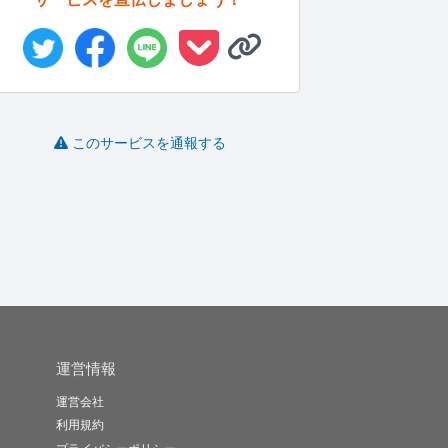
目的に合わせた公式LIN
サイトの導線と計測環
通販化粧品のCRM企画
このサービスを通報する
E初期...
境を診断し...
を立案し...
よしだ【公式..
鎌田大輝
emico
-
(0)
10,000円
-
(0)
59,800円
-
(0)
10,000円
運営情報
運営会社
利用規約