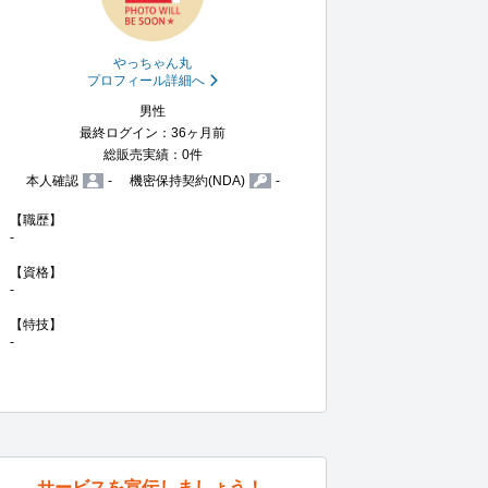
やっちゃん丸
プロフィール詳細へ
男性
最終ログイン：36ヶ月前
総販売実績：0件
本人確認
-
機密保持契約(NDA)
-
【職歴】

-

【資格】

-

【特技】

-
サービスを宣伝しましょう！