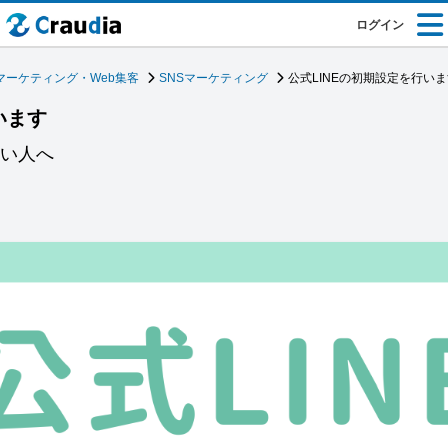
ログイン
マーケティング・Web集客
SNSマーケティング
公式LINEの初期設定を行い
います
たい人へ