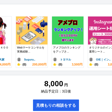
る４００
Webマーケコンサルを
アメブロのランキング
オリジナルのイン
実務経験...
をアップさ...
運用シート...
大家
Suguru..
トヨマル
OIE｜イン..
4,000円
-
(0)
200,000円
-
(0)
3,500円
-
(0)
3,
8,000
円
納品予定日：3日後
見積もりの相談をする