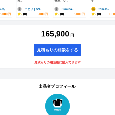
ね...
運用、シ...
す
ん丸
ことり｜SN..
Fumina..
tom-la..
5,000円
-
(0)
3,000円
-
(0)
5,000円
-
(0)
10,
165,900
円
見積もりの相談をする
見積もりの相談後に購入できます
出品者プロフィール