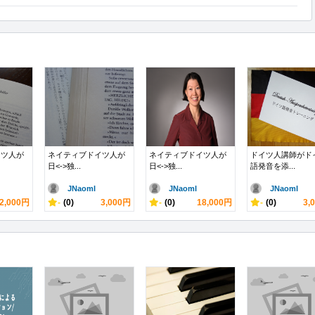
イツ人が
ネイティブドイツ人が
ネイティブドイツ人が
ドイツ人講師がド
日<->独...
日<->独...
語発音を添...
JNaomI
JNaomI
JNaomI
2,000円
-
(0)
3,000円
-
(0)
18,000円
-
(0)
3,