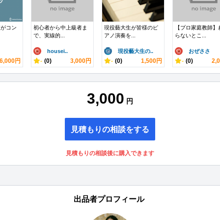
家がコン
初心者から中上級者ま
現役藝大生が皆様のピ
【プロ家庭教師】
で、実線的...
アノ演奏を...
らないとこ...
housei..
現役藝大生の..
おぜささ
6,000円
-
(0)
3,000円
-
(0)
1,500円
-
(0)
2,
3,000
円
見積もりの相談をする
見積もりの相談後に購入できます
出品者プロフィール