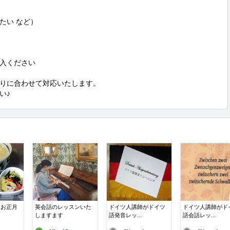
い など）

入ください

りに合わせて対応いたします。

い♪
】お正月
英会話のレッスンいた
ドイツ人講師がドイツ
ドイツ人講師がド
しますます
語発音レッ...
語会話レッ...