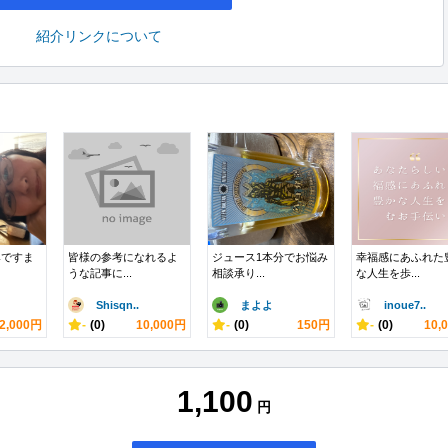
紹介リンクについて
みですま
皆様の参考になれるよ
ジュース1本分でお悩み
幸福感にあふれた
うな記事に...
相談承り...
な人生を歩...
Shisqn..
まよよ
inoue7..
2,000円
-
(0)
10,000円
-
(0)
150円
-
(0)
10,
1,100
円