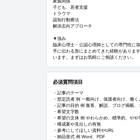
家族関係

子ども、若者支援

トラウマ

認知行動療法

解決志向アプローチ

▼強み

臨床心理士・公認心理師としての専門性に
手に伝わる形にまとめてきた経験がありま
います。まずはお気軽にご相談ください。
必須質問項目
・記事のテーマ

・想定読者 例 一般向け、保護者向け、働く人
・記事の目的 例 集客、解説、ブログ掲載、
・希望文字数

・希望の文体 例 やわらかめ、標準的、やや専
・構成案や見出しの有無

・参考にしてほしい資料やURL

・納品形式 例 Word、PDF
