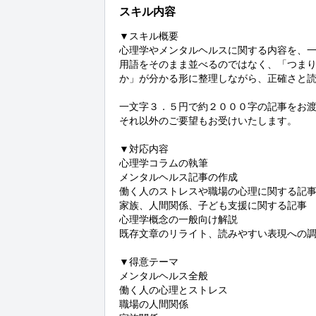
スキル内容
▼スキル概要

心理学やメンタルヘルスに関する内容を、
用語をそのまま並べるのではなく、「つま
か」が分かる形に整理しながら、正確さと読
一文字３．５円で約２０００字の記事をお渡
それ以外のご要望もお受けいたします。

▼対応内容

心理学コラムの執筆

メンタルヘルス記事の作成

働く人のストレスや職場の心理に関する記事
家族、人間関係、子ども支援に関する記事

心理学概念の一般向け解説

既存文章のリライト、読みやすい表現への調
▼得意テーマ

メンタルヘルス全般

働く人の心理とストレス

職場の人間関係
