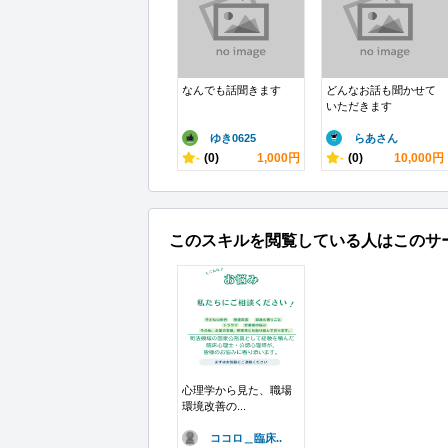
なんでも話聞きます
どんなお話も聞かせて
いただきます
ゆき0625
らあさん
-
(0)
1,000円
-
(0)
10,000円
このスキルを閲覧している人はこのサ
心理学から見た、職場
環境改善の...
ココロ＿臨床..