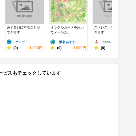
必ず笑顔にすることが
オラクルカードを用い
ストレス・悩み全て聞
できます
てメールカ...
きます
ケニー
椎名あすか
nack.
-
(0)
1,000円
-
(0)
2,000円
-
(0)
100円
ービスもチェックしています