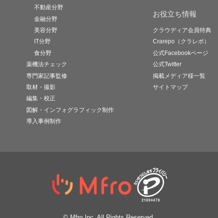
不動産分野
お役立ち情報
金融分野
美容分野
クラウディア会員特典
IT分野
Crarepo（クラレポ）
食分野
公式Facebookページ
薬機法チェック
公式Twitter
専門家記事監修
掲載メディア様一覧
取材・撮影
サイトマップ
編集・校正
図解・インフォグラフィック制作
導入事例制作
© Mfro Inc. All Rights Reserved.