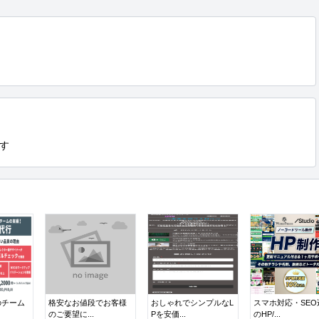
す
のチーム
格安なお値段でお客様
おしゃれでシンプルなL
スマホ対応・SEO
のご要望に...
Pを安価...
のHP/...