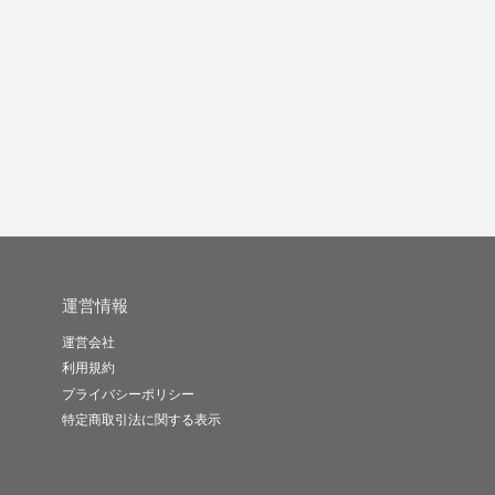
宅地建物取引士の資格
塾講師歴6年の私が小中
医学、高校受験、仕事
の分からな...
高の学習...
の立ち回り...
を
ともしょう
Shu342..
うろぽん
-
(0)
4,000円
-
(0)
2,000円
-
(0)
15,000円
運営情報
運営会社
利用規約
プライバシーポリシー
特定商取引法に関する表示