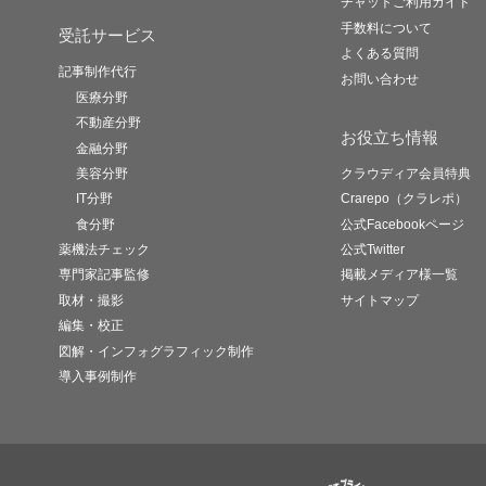
チャットご利用ガイド
手数料について
受託サービス
よくある質問
記事制作代行
お問い合わせ
医療分野
不動産分野
お役立ち情報
金融分野
美容分野
クラウディア会員特典
IT分野
Crarepo（クラレポ）
食分野
公式Facebookページ
薬機法チェック
公式Twitter
専門家記事監修
掲載メディア様一覧
取材・撮影
サイトマップ
編集・校正
図解・インフォグラフィック制作
導入事例制作