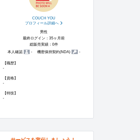
COUCH YOU
プロフィール詳細へ
男性
最終ログイン：35ヶ月前
総販売実績：0件
本人確認
-
機密保持契約(NDA)
-
【職歴】

-

【資格】

-

【特技】

-
サービスを宣伝しましょう！