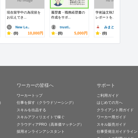
現在留学中の為現状を
履歴書・職務経歴書の
学術論文執筆経験者が
お伝えでき...
作成をサポ...
レポートを...
New Le..
trustl..
みまど
-
(0)
10,000円
-
(0)
5,000円
-
(0)
10,000円
ワーカーの皆様へ
サポート
ワーカートップ
ご利用ガイド
）
仕事を探す（クラウドソーシング）
はじめての方へ
スキルを出品する
クライアント用ガイド
スキルアフィリエイトで稼ぐ
ワーカー用ガイド
クラウディアPRO（高単価マッチング）
スキル販売ガイド
採用オンラインアシスタント
仕事受発注ガイドライン