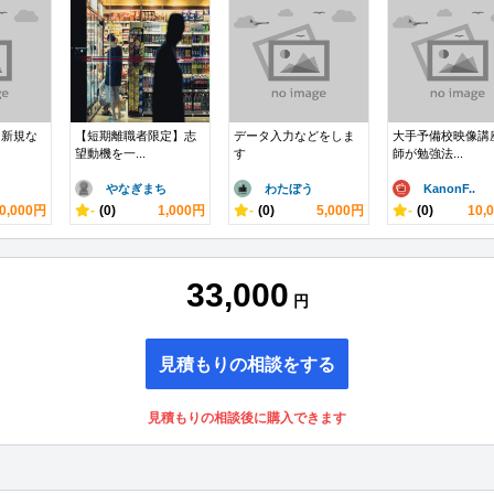
、新規な
【短期離職者限定】志
データ入力などをしま
大手予備校映像講
望動機を一...
す
師が勉強法...
やなぎまち
わたぼう
KanonF..
0,000円
-
(0)
1,000円
-
(0)
5,000円
-
(0)
10,
33,000
円
見積もりの相談をする
見積もりの相談後に購入できます