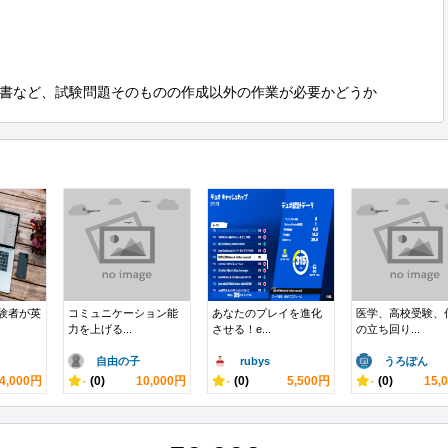
書など、試験問題そのものの作成以外の作業が必要かどうか
経験者が英
コミュニケーション能
あなたのプレイを進化
医学、高校受験、
力を上げる...
させる！e...
の立ち回り...
自由の子
rubys
うろぽん
4,000円
-
(0)
10,000円
-
(0)
5,500円
-
(0)
15,