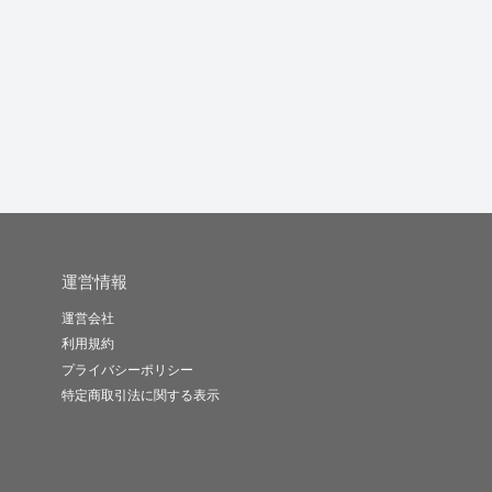
無期限で転職活動をサ
ご自身のスキルや強み
（２回目以降）小中学
ポートします
を活かした...
生の学習サ...
を
草別武法
壇まゆみ
みなっぷ
-
(0)
10,000円
-
(0)
5,000円
-
(0)
1,000円
運営情報
運営会社
利用規約
プライバシーポリシー
特定商取引法に関する表示