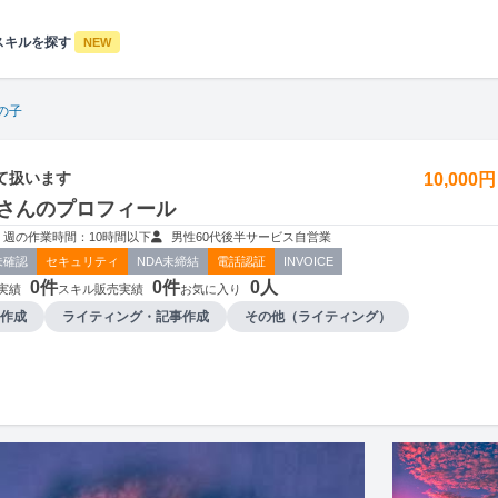
スキルを探す
NEW
の子
て扱います
10,000
さんのプロフィール
週の作業時間：10時間以下
男性
60代後半
サービス
自営業
未確認
セキュリティ
NDA未締結
電話認証
INVOICE
0件
0件
0人
実績
スキル販売実績
お気に入り
作成
ライティング・記事作成
その他（ライティング）