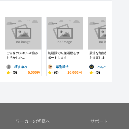
ご自身のスキルや強み
無期限で転職活動をサ
最適な勉強法と受験校
を活かした...
ポートします
を提案します
壇まゆみ
草別武法
べんべん
-
(0)
5,000円
-
(0)
10,000円
-
(0)
10,000円
ワーカーの皆様へ
サポート