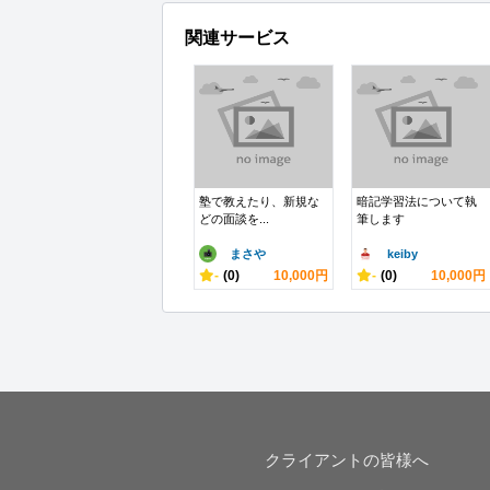
関連サービス
塾で教えたり、新規な
暗記学習法について執
どの面談を...
筆します
まさや
keiby
-
(0)
10,000円
-
(0)
10,000円
クライアントの皆様へ