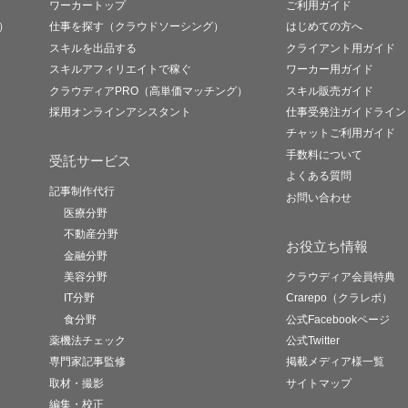
ワーカートップ
ご利用ガイド
）
仕事を探す（クラウドソーシング）
はじめての方へ
スキルを出品する
クライアント用ガイド
スキルアフィリエイトで稼ぐ
ワーカー用ガイド
クラウディアPRO（高単価マッチング）
スキル販売ガイド
採用オンラインアシスタント
仕事受発注ガイドライン
チャットご利用ガイド
手数料について
受託サービス
よくある質問
記事制作代行
お問い合わせ
医療分野
不動産分野
お役立ち情報
金融分野
美容分野
クラウディア会員特典
IT分野
Crarepo（クラレポ）
食分野
公式Facebookページ
薬機法チェック
公式Twitter
専門家記事監修
掲載メディア様一覧
取材・撮影
サイトマップ
編集・校正