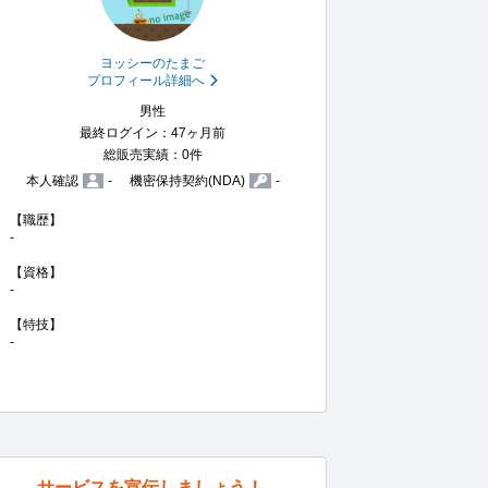
ヨッシーのたまご
プロフィール詳細へ
男性
最終ログイン：47ヶ月前
総販売実績：0件
本人確認
-
機密保持契約(NDA)
-
【職歴】

-

【資格】

-

【特技】

-
サービスを宣伝しましょう！