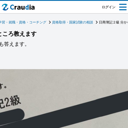
ログイン
学習・就職・資格・コーチング
資格取得・国家試験の相談
日商簿記２級 分
ところ教えます
も答えます。