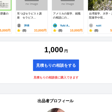
経歴書の
耳つぼセラピスト講
アメリカの留学、就職
台湾留学、大学・
座 セラピス...
の相談にの...
院進学や現...
沖本
Yuki A..
ruiri
5,000円
-
(0)
33,000円
-
(0)
10,000円
-
(0)
1,000
円
見積もりの相談をする
見積もりの相談後に購入できます
出品者プロフィール