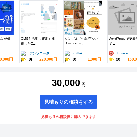
強みが伝
CMSを活用し運用を重
シンプルでお洒落なバ
WordPressで更
視したE...
ナー・ヘッ...
で...
アンソニータ..
millei..
housei..
0,000円
-
(0)
220,000円
-
(0)
1,000円
-
(0)
150,
30,000
円
見積もりの相談をする
見積もりの相談後に購入できます