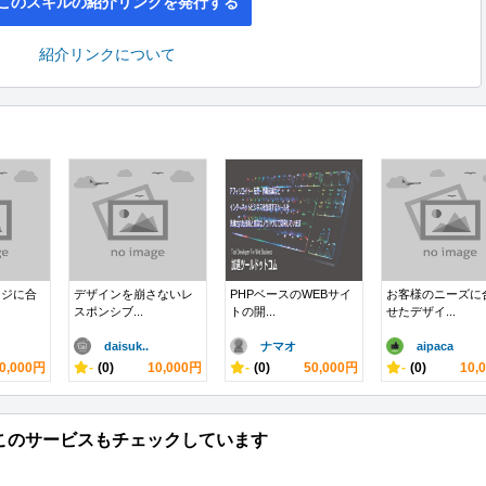
このスキルの紹介リンクを発行する
紹介リンクについて
ージに合
デザインを崩さないレ
PHPベースのWEBサイ
お客様のニーズに
スポンシブ...
トの開...
せたデザイ...
daisuk..
ナマオ
aipaca
0,000円
-
(0)
10,000円
-
(0)
50,000円
-
(0)
10,
このサービスもチェックしています