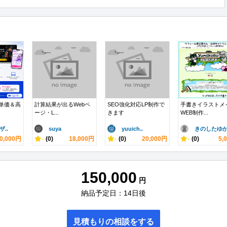
低単価＆高
計算結果が出るWebペ
SEO強化対応LP制作で
手書きイラストメ
ージ・L...
きます
WEB制作...
..
suya
yuuich..
きのしたゆ
0,000円
-
(0)
18,000円
-
(0)
20,000円
-
(0)
5,
150,000
円
納品予定日：14日後
見積もりの相談をする