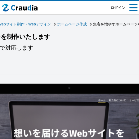
ログイン
Webサイト制作・Webデザイン
ホームページ作成
集客を増やすホームページ
ジを制作いたします
貫で対応します