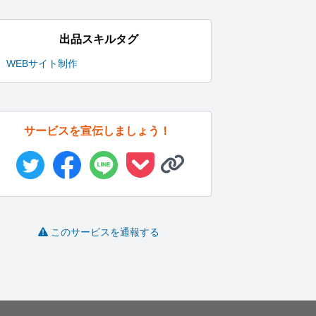
出品スキルタグ
WEBサイト制作
サービスを宣伝しましょう！
SEOに強いコーディン
【高コスパ】Wordpres
“見せたい”をカタチに。
S
グをします
s...
心に残...
しのえり
山崎正樹@W..
Myily
-
(0)
20,000円
-
(0)
10,000円
-
(0)
1,500円
このサービスを通報する