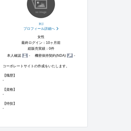
H.I
プロフィール詳細へ
女性
最終ログイン：10ヶ月前
総販売実績：0件
本人確認
-
機密保持契約(NDA)
-
コーポレートサイトの作成をいたします。

【職歴】

-

【資格】

-

【特技】

-