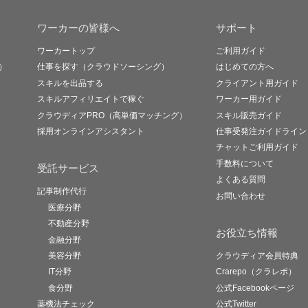
ワーカーの皆様へ
サポート
ワーカートップ
ご利用ガイド
）
仕事を探す（クラウドソーシング）
はじめての方へ
スキルを出品する
クライアント用ガイド
スキルアフィリエイトで稼ぐ
ワーカー用ガイド
クラウディアPRO（高単価マッチング）
スキル販売ガイド
採用オンラインアシスタント
仕事受発注ガイドライン
チャットご利用ガイド
手数料について
受託サービス
よくある質問
記事制作代行
お問い合わせ
医療分野
不動産分野
お役立ち情報
金融分野
美容分野
クラウディア会員特典
IT分野
Crarepo（クラレポ）
食分野
公式Facebookページ
薬機法チェック
公式Twitter