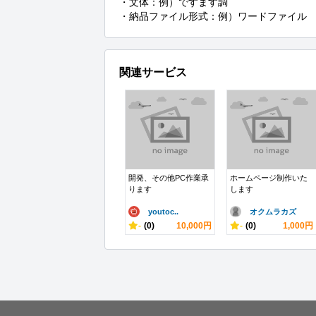
・文体：例）ですます調

・納品ファイル形式：例）ワードファイル
関連サービス
開発、その他PC作業承
ホームページ制作いた
ります
します
youtoc..
オクムラカズ
-
(0)
10,000円
-
(0)
1,000円