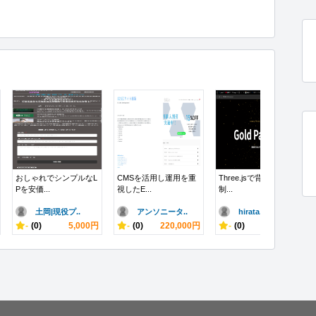
おしゃれでシンプルなL
CMSを活用し運用を重
Three.jsで背景アニメ
Pを安価...
視したE...
制...
土岡|現役プ..
アンソニータ..
hirata..
-
(0)
5,000円
-
(0)
220,000円
-
(0)
10,000円