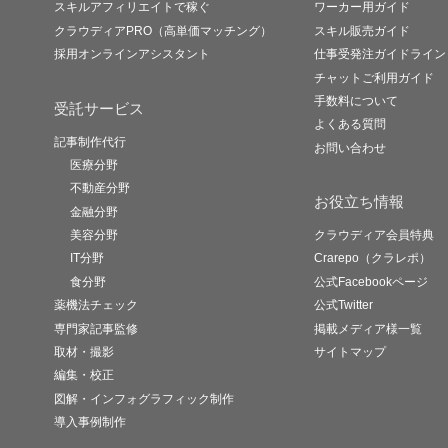
スキルアフィリエイトで稼ぐ
ワーカー用ガイド
クラウディアPRO（高単価マッチング）
スキル販売ガイド
採用オンラインアシスタント
仕事受発注ガイドライン
チャットご利用ガイド
手数料について
受託サービス
よくある質問
記事制作代行
お問い合わせ
医療分野
不動産分野
お役立ち情報
金融分野
美容分野
クラウディア会員特典
IT分野
Crarepo（クラレポ）
食分野
公式Facebookページ
薬機法チェック
公式Twitter
専門家記事監修
掲載メディア様一覧
取材・撮影
サイトマップ
編集・校正
図解・インフォグラフィック制作
導入事例制作