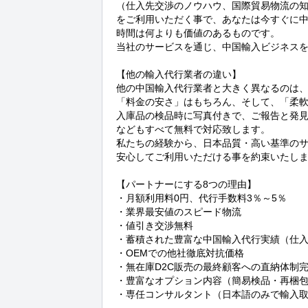
（仕入先交渉のノウハウ、国際貿易物流の
をご利用いただく事で、あなたは今すぐに中
時間は何よりも価値のあるものです。

当社のサービスを通じ、中国輸入ビジネスを
【他の輸入代行業者の違い】

他の中国輸入代行業者と大きく異なるのは、
「料金の安さ」はもちろん、そして、「柔軟
入庫品の検品時に写真付きで、ご報告と発見
などもすべて無料で対応致します。

私たちの経験から、日本品質・高い基準のサ
安心してご利用いただける事を約束いたしま
【パートナーにする8つの理由】

・月額利用料0円、代行手数料3％～5％

・業界最安値のスピード物流

・値引き交渉無料

・蓄積された豊富な中国輸入代行実績（仕入
・OEMでの他社徹底対抗価格

・無在庫D2C販売の最終顧客への直納体制完
・豊富なオプション内容（簡易検品・再梱包
・専任コンサルタント（日本語のみで輸入取