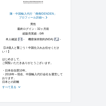
陳・中国輸入代行「傳傳/DENDEN」
プロフィール詳細へ
男性
最終ログイン：32ヶ月前
総販売実績：0件
本人確認
-
機密保持契約(NDA)
-
【14億人と繋ごう！中国仕入れお任せくださ
い！】

はじめまして、

ご閲覧いただきありがとうございます。

・日本在住歴10年。

・2018年～現在、中国輸入代行会社を運営して
おります。

日本との距離
すべて見る