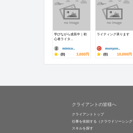
学びながら成長中｜初
ライティング承ります
心者ライタ...
minico..
monyon..
-
(0)
3,000円
-
(0)
10,000円
クライアントの皆様へ
クライアントトップ
仕事を依頼する（クラウドソーシング
スキルを探す