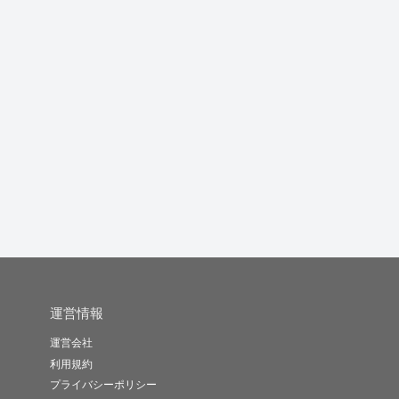
ネイティブなタイ語⇄日
SEO・編集力で価値を
文字おこしします
本語の翻...
生むライ...
明
ラダー
遠藤よしこ
ピート１号
-
(0)
5,900円
-
(0)
10,000円
-
(0)
1,000円
運営情報
運営会社
利用規約
プライバシーポリシー