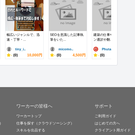
幅広いジャンルで、迅
SEOを意識した記事執
建築の仕事やオンライ
速・丁寧・...
筆をいた...
ン通訳や翻...
tiny_i..
micomo..
Phutar..
-
(0)
10,000円
-
(0)
4,500円
-
(0)
5,000円
ワーカーの皆様へ
サポート
ワーカートップ
ご利用ガイド
）
仕事を探す（クラウドソーシング）
はじめての方へ
スキルを出品する
クライアント用ガイド