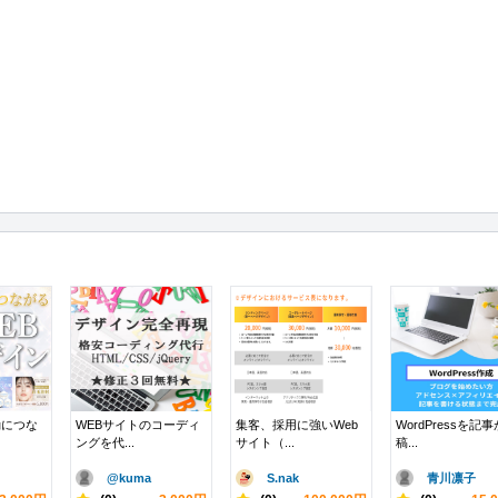
動につな
WEBサイトのコーディ
集客、採用に強いWeb
WordPressを記
ングを代...
サイト（...
稿...
@kuma
S.nak
青川凛子