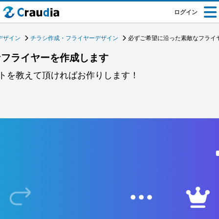
ログイン
デザイン
チラシ作成・フライヤーデザイン
必ずご希望に沿った素敵なフライ
なフライヤーを作成します
トを教えて頂ければお作りします！