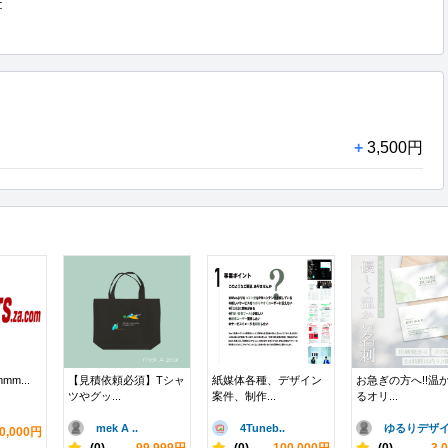


+
3,500円
mmm...
【見積依頼必須】Tシャ
紙媒体各種、デザイン
お急ぎの方へ!!温
ツやグッ...
案件、制作...
るオリ...
mek A ..
4Tuneb..
ゆるりデザイ.
0,000円