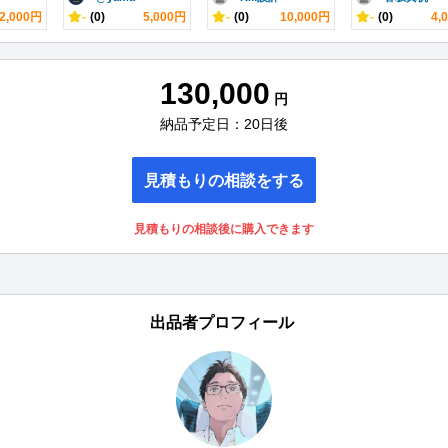
2,000円
-
(0)
5,000円
-
(0)
10,000円
-
(0)
4,
130,000
円
納品予定日：20日後
見積もりの相談をする
見積もりの相談後に購入できます
出品者プロフィール