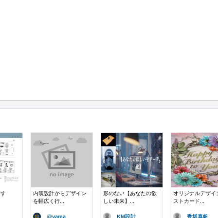
ます
内装設計からデザイン
形のない【あなたの欲
オリジナルデザイ
を幅広く行...
しい未来】...
ストカード...
@yama
KM設計
香坂真帆