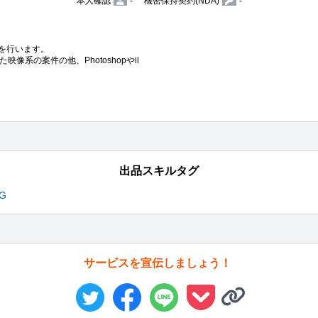
本人確認
-
機密保持契約(NDA)
-
グを行います。

使用した映像系の案件の他、Photoshopやil
出品スキルタグ
CG
サービスを宣伝しましょう！