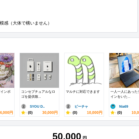
模感（大体で構いません）
ザインポ
コンセプチュアルなロ
マルチに対応できます
一人一人にあった
ゴを提供致...
インをいた...
SYOU D..
ピーチャ
Nia69
4,000円
-
(0)
30,000円
-
(0)
10,000円
-
(0)
10,
50,000
円