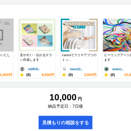
作いたし
見やすい・伝わるチラ
canvaでフリマアプリの
ヒーリングアート
シ作成します
トッ...
ます
isDESI..
kana11..
ararec..
1,000円
-
(0)
8,000円
-
(0)
3,000円
-
(0)
10,
10,000
円
納品予定日：7日後
見積もりの相談をする