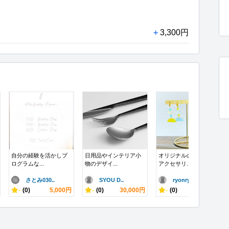
+
3,300円
自分の経験を活かしプ
日用品やインテリア小
オリジナルのイメージ
ログラムな...
物のデザイ...
アクセサリ...
さとみ030..
SYOU D..
ryonry..
-
(0)
5,000円
-
(0)
30,000円
-
(0)
2,000円