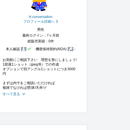
H.conversation
プロフィール詳細へ
男性
最終ログイン：7ヶ月前
総販売実績：0件
本人確認
機密保持契約(NDA)
-
お気軽にご相談下さい　理想を形にしましょう!

1部屋1ショット（jpeg等）での作成

オプションで別アングル1ショットにつき3000
円

まずは内寸をご相談いただければ

複雑でなければ壁/床/天井/ド
すべて見る