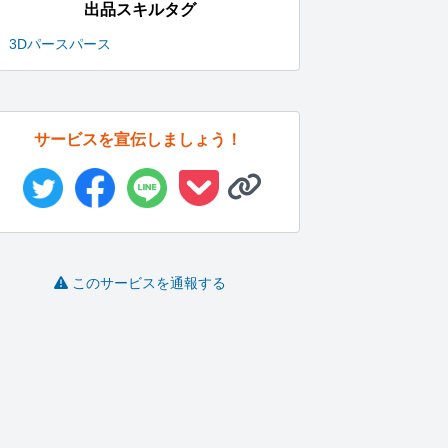
出品スキルタグ
3Dパース
パース
サービスを宣伝しましょう！
このサービスを通報する
漫画の背景作成します
見る人の心を掴む魅力
売り上げに貢献。刺さ
的な手書き...
るパンフレ...
敵
谷山
きのしたゆか
サトヤマ
-
(0)
5,000円
-
(0)
3,000円
-
(0)
130,000円