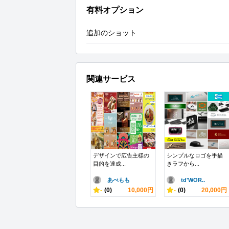
有料オプション
追加のショット
関連サービス
デザインで広告主様の
シンプルなロゴを手描
目的を達成...
きラフから...
あべもも
td'WOR..
-
(0)
10,000円
-
(0)
20,000円