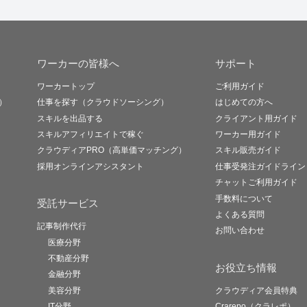
ワーカーの皆様へ
サポート
ワーカートップ
ご利用ガイド
）
仕事を探す（クラウドソーシング）
はじめての方へ
スキルを出品する
クライアント用ガイド
スキルアフィリエイトで稼ぐ
ワーカー用ガイド
クラウディアPRO（高単価マッチング）
スキル販売ガイド
採用オンラインアシスタント
仕事受発注ガイドライン
チャットご利用ガイド
手数料について
受託サービス
よくある質問
記事制作代行
お問い合わせ
医療分野
不動産分野
お役立ち情報
金融分野
美容分野
クラウディア会員特典
IT分野
Crarepo（クラレポ）