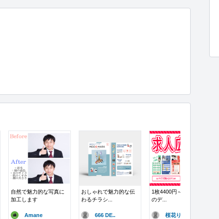
自然で魅力的な写真に
おしゃれで魅力的な伝
1枚4400円～！求人広告
加工します
わるチラシ...
のデ...
Amane
666 DE..
桜花りのん