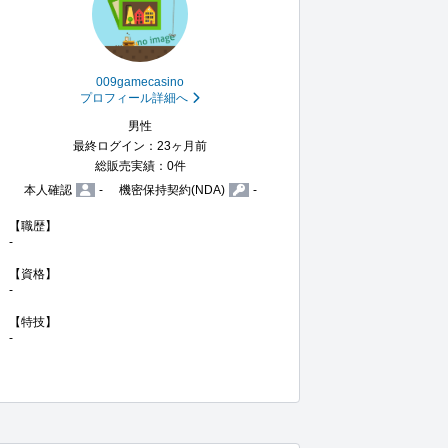
009gamecasino
プロフィール詳細へ
男性
最終ログイン：23ヶ月前
総販売実績：0件
本人確認
-
機密保持契約(NDA)
-
【職歴】

-

【資格】

-

【特技】

-