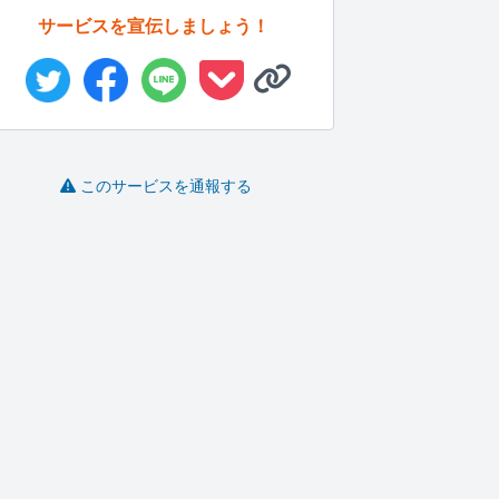
サービスを宣伝しましょう！
このサービスを通報する
365日超速返信！医院/
フォトリアルな内観パ
デザインで広告主様の
整体院...
ースを図面...
目的を達成...
デ
アークラアス..
bloom ..
あべもも