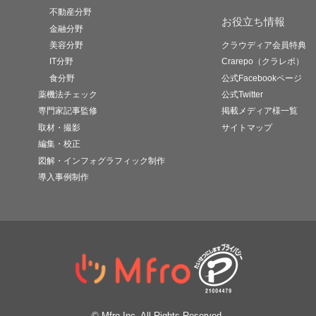
不動産分野
お役立ち情報
金融分野
美容分野
クラウディア会員特典
IT分野
Crarepo（クラレポ）
食分野
公式Facebookページ
薬機法チェック
公式Twitter
専門家記事監修
掲載メディア様一覧
取材・撮影
サイトマップ
編集・校正
図解・インフォグラフィック制作
導入事例制作
© Mfro Inc. All Rights Reserved.