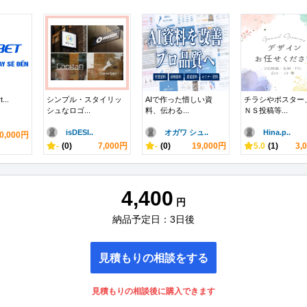
...
シンプル・スタイリッ
AIで作った惜しい資
チラシやポスター
シュなロゴ...
料、伝わる...
ＮＳ投稿等...
isDESI..
オガワ シュ..
Hina.p..
0,000円
-
(0)
7,000円
-
(0)
19,000円
5.0
(1)
3,
4,400
円
納品予定日：3日後
見積もりの相談をする
見積もりの相談後に購入できます