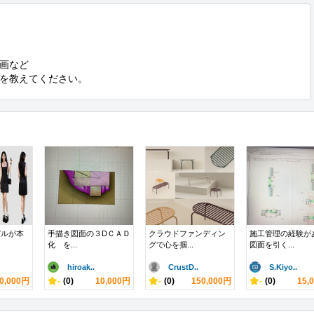
画など

を教えてください。
デルが本
手描き図面の３DＣＡＤ
クラウドファンディン
施工管理の経験が
化 を...
グで心を掴...
図面を引く...
hiroak..
CrustD..
S.Kiyo..
0,000円
-
(0)
10,000円
-
(0)
150,000円
-
(0)
15,