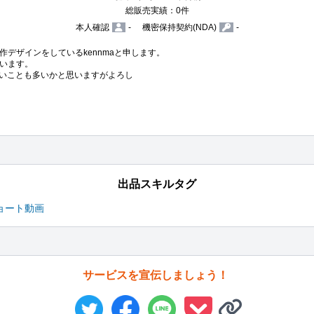
総販売実績：0件
本人確認
-
機密保持契約(NDA)
-
デザインをしているkennmaと申します。

います。

ないことも多いかと思いますがよろし
出品スキルタグ
ョート動画
サービスを宣伝しましょう！