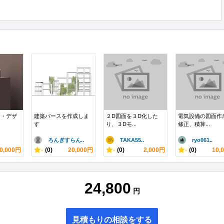
ジ・デザ
建築パースを作成しま
２D図面を３D化した
電気設備の図面作
す
り、３Dモ...
修正、積算...
ろんぎすらん..
TAKA55..
ryo061..
0,000円
-
(0)
20,000円
-
(0)
2,000円
-
(0)
10,
24,800
円
見積もりの相談をする