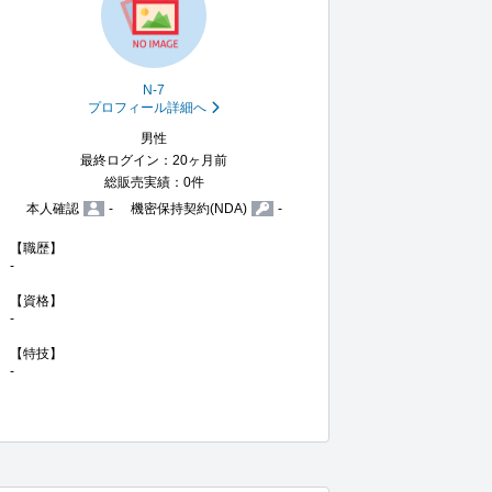
N-7
プロフィール詳細へ
男性
最終ログイン：20ヶ月前
総販売実績：0件
本人確認
-
機密保持契約(NDA)
-
【職歴】

-

【資格】

-

【特技】

-