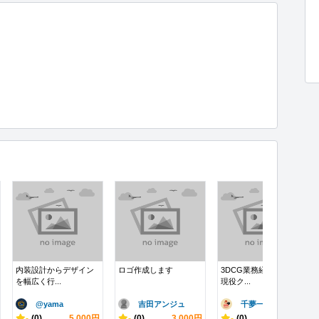
内装設計からデザイン
ロゴ作成します
3DCG業務経歴14年の
を幅広く行...
現役ク...
@yama
吉田アンジュ
千夢一夜
-
(0)
5,000円
-
(0)
3,000円
-
(0)
10,000円