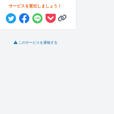
サービスを宣伝しましょう！
このサービスを通報する
Fusion360で３Dデー
お洒落で物語を感じる
初登録記念！お試し100
J
タ...
特別な表紙...
00円...
図
3dmeis..
泰三
S_I_A
-
(0)
150,000円
-
(0)
20,000円
-
(0)
10,000円