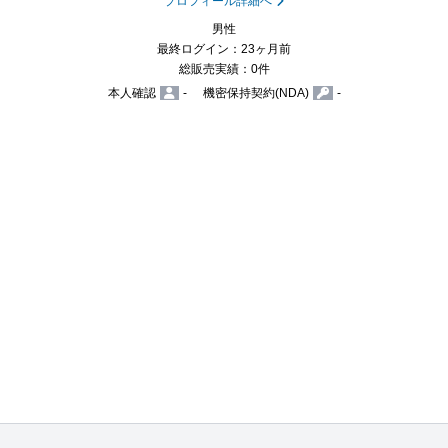
プロフィール詳細へ
男性
最終ログイン：23ヶ月前
総販売実績：0件
本人確認
-
機密保持契約(NDA)
-