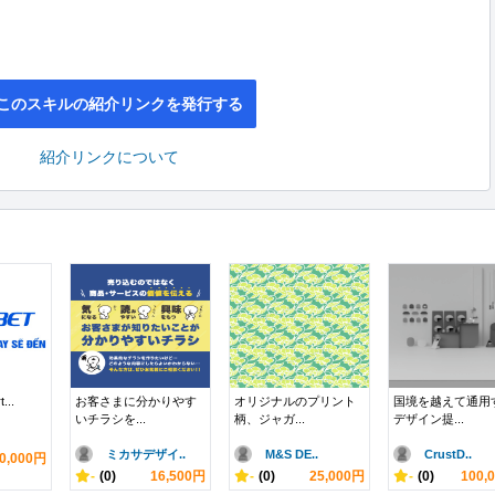
このスキルの紹介リンクを発行する
紹介リンクについて
...
お客さまに分かりやす
オリジナルのプリント
国境を越えて通用
いチラシを...
柄、ジャガ...
デザイン提...
ミカサデザイ..
M&S DE..
CrustD..
0,000円
-
(0)
16,500円
-
(0)
25,000円
-
(0)
100,