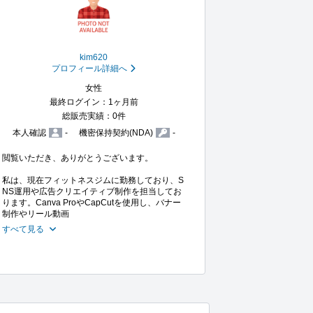
kim620
プロフィール詳細へ
女性
最終ログイン：1ヶ月前
総販売実績：0件
本人確認
-
機密保持契約(NDA)
-
閲覧いただき、ありがとうございます。

私は、現在フィットネスジムに勤務しており、S
NS運用や広告クリエイティブ制作を担当してお
ります。Canva ProやCapCutを使用し、バナー
制作やリール動画
すべて見る