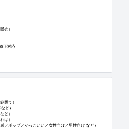
販売）

修正対応





範囲で）

など）

など）

れば）

感／ポップ／かっこいい／女性向け／男性向け など）
