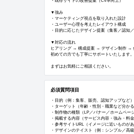
・既存サイトの改善提案（CV率向上）

▼強み

・マーケティング視点を取り入れた設計

・ユーザー心理を考えたレイアウト構成

・目的に応じたデザイン提案（集客／認知／
▼対応の流れ

ヒアリング → 構成提案 → デザイン制作 → 
初めての方でも丁寧にサポートいたします。
まずはお気軽にご相談ください。
必須質問項目
・目的（例：集客、販売、認知アップなど）
・ターゲット（年齢・性別・職業など分かる
・制作物の種類（LP／バナー／ホームページ
・掲載する内容（サービス内容・強み・料金
・参考サイトURL（イメージに近いものがあ
・デザインのテイスト（例：シンプル／高級