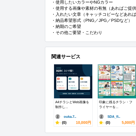
・使用したいカラーやNGカラー

・使用する画像や素材の有無（あればご提供
・入れたい文章（キャッチコピーなどあれば
・納品希望形式（PNG／JPG／PSDなど）

・納期のご希望

・その他ご要望・こだわり
関連サービス
A4チラシとWeb画像を
印象に残るチラシ・フ
制作し...
ライヤーを...
ouka.7..
SDA_fl..
-
(0)
10,000円
-
(0)
5,000円