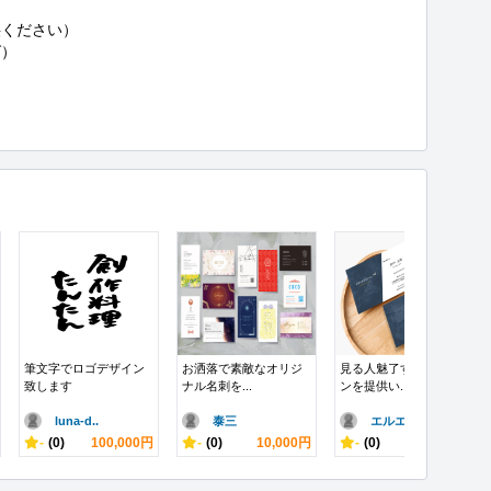
ください）

）

筆文字でロゴデザイン
お洒落で素敵なオリジ
見る人魅了するデザイ
致します
ナル名刺を...
ンを提供い...
luna-d..
泰三
エルエスエル
-
(0)
100,000円
-
(0)
10,000円
-
(0)
7,000円