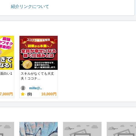
紹介リンクについて
面白い1
スキルがなくても大丈
夫！ココナ...
mille@..
7,000円
-
(0)
10,000円