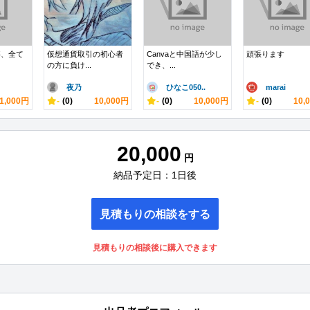
事、全て
仮想通貨取引の初心者
Canvaと中国語が少し
頑張ります
の方に負け...
でき、...
夜乃
ひなこ050..
marai
1,000円
-
(0)
10,000円
-
(0)
10,000円
-
(0)
10,
20,000
円
納品予定日：1日後
見積もりの相談をする
見積もりの相談後に購入できます