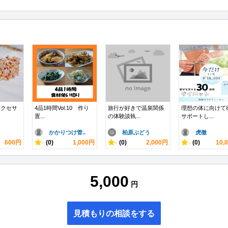
アクセサ
4品1時間Vol.10 作り
旅行が好きで温泉関係
理想の体に向けて
置...
の体験談執...
サポートし...
かかりつけ管..
柏原ぶどう
虎徹
600円
-
(0)
1,000円
-
(0)
2,000円
-
(0)
10,
5,000
円
見積もりの相談をする