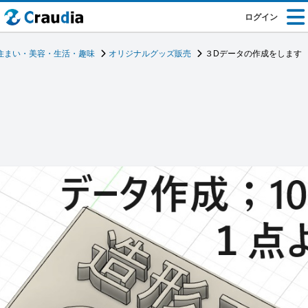
ログイン
住まい・美容・生活・趣味
オリジナルグッズ販売
３Dデータの作成をします