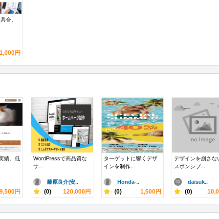
の不具合、
1,000円
作実績。低
WordPressで高品質な
ターゲットに響くデザ
デザインを崩さな
サ...
インを制作...
スポンシブ...
藤原良介|安..
Honda-..
daisuk..
9,500円
-
(0)
120,000円
-
(0)
1,500円
-
(0)
10,