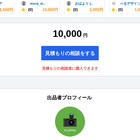
ア
mura_w..
おはより |..
べるデザイ
1,500円
-
(0)
10,000円
-
(0)
2,000円
-
(0)
1,
10,000
円
見積もりの相談をする
見積もりの相談後に購入できます
出品者プロフィール