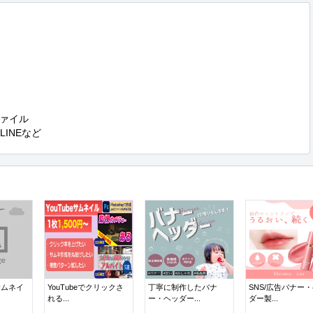
ァイル

,LINEなど
サムネイ
YouTubeでクリックさ
丁寧に制作したバナ
SNS/広告バナー
れる...
ー・ヘッダー...
ダー製...